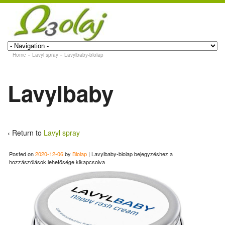
Home
»
Lavyl spray
»
Lavylbaby-biolap
Lavylbaby
‹ Return to
Lavyl spray
Posted on
2020-12-06
by
Biolap
|
Lavylbaby-biolap bejegyzéshez
a
hozzászólások lehetősége kikapcsolva