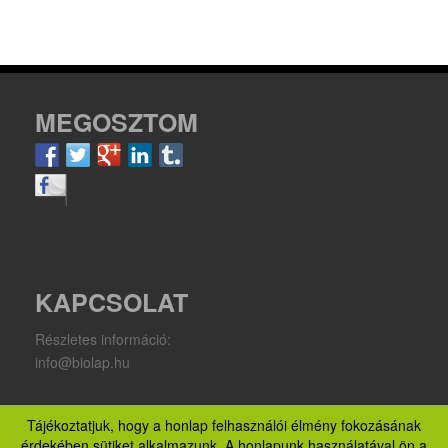
MEGOSZTOM
KAPCSOLAT
Részletes információ:
info@biolap.hu
Tájékoztatjuk, hogy a honlap felhasználói élmény fokozásának
Copyright 2022 Független forgalmazói oldal -
Lavyl Pl
-
Lavyl
érdekében sütiket alkalmazunk. A honlapunk használatával ön a