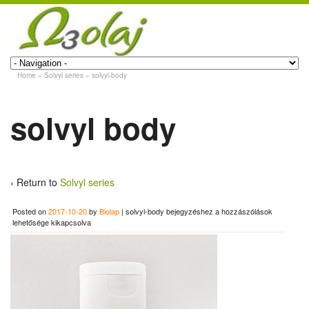
Home
»
Solvyl series
»
solvyl-body
solvyl body
‹ Return to
Solvyl series
Posted on
2017-10-20
by
Biolap
|
solvyl-body bejegyzéshez
a hozzászólások
lehetősége kikapcsolva