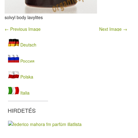
solvyl body lavylites
← Previous Image
Next Image →
Deutsch
Россия
Polska
Italia
HIRDETÉS