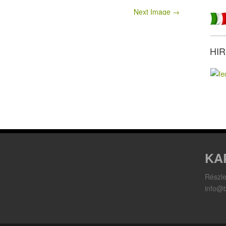
Next Image →
HI
KA
Részle
info@b