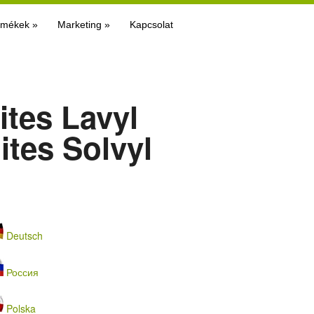
rmékek
»
Marketing
»
Kapcsolat
ites Lavyl
ites Solvyl
Deutsch
Россия
Polska