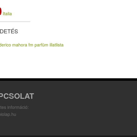
Italia
RDETÉS
PCSOLAT
tes információ:
iolap.hu