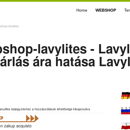
Home
WEBSHOP
Te
bshop-lavylites
bshop-lavylites - Lavyl
rlás ára hatása Lavyl
lavylites bejegyzéshez
a hozzászólások lehetősége kikapcsolva
fen zakup acquisto