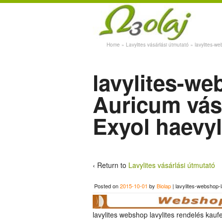
Home
»
Lavylites vásárlási útmutató
»
lavylites-we
lavylites-we
Auricum vásá
Exyol haevyl
‹ Return to
Lavylites vásárlási útmutató
Posted on
2015-10-01
by
Biolap
|
lavylites-webshop-
lavylites webshop lavylites rendelés kau