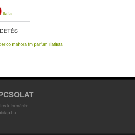
Italia
RDETÉS
PCSOLAT
tes információ:
iolap.hu