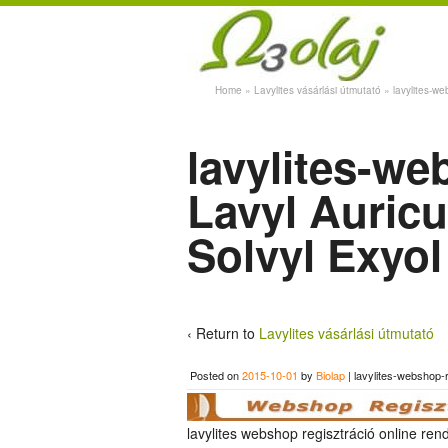
Home
»
Lavylites vásárlási útmutató
»
lavylites-we
lavylites-we
Lavyl Auricu
Solvyl Exyol
‹ Return to
Lavylites vásárlási útmutató
Posted on
2015-10-01
by
Biolap
|
lavylites-webshop-
lavylites webshop regisztráció online ren