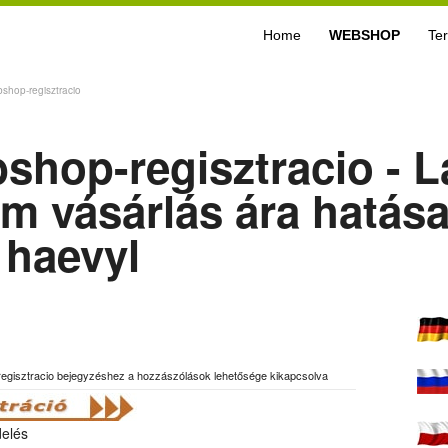
Home
WEBSHOP
Te
bshop-regisztracio
bshop-regisztracio - L
m vásárlás ára hatása
 haevyl
regisztracio bejegyzéshez
a hozzászólások lehetősége kikapcsolva
delés