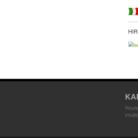
HI
KA
Részle
info@b