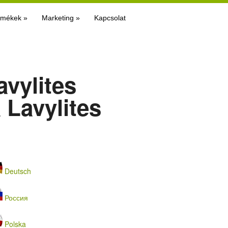
rmékek
»
Marketing
»
Kapcsolat
avylites
 Lavylites
Deutsch
Россия
Polska